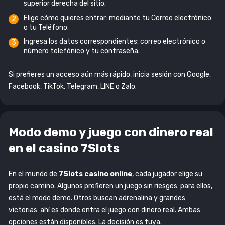
superior derecha del sitio.
Elige cómo quieres entrar: mediante tu Correo electrónico
o tu Teléfono.
Ingresa los datos correspondientes: correo electrónico o
número telefónico y tu contraseña.
Si prefieres un acceso aún más rápido, inicia sesión con Google,
Facebook, TikTok, Telegram, LINE o Zalo.
Modo demo y juego con dinero real
en el casino 7Slots
En el mundo de
7Slots casino online
, cada jugador elige su
propio camino. Algunos prefieren un juego sin riesgos: para ellos,
está el modo demo. Otros buscan adrenalina y grandes
victorias: ahí es donde entra el juego con dinero real. Ambas
opciones están disponibles. La decisión es tuya.