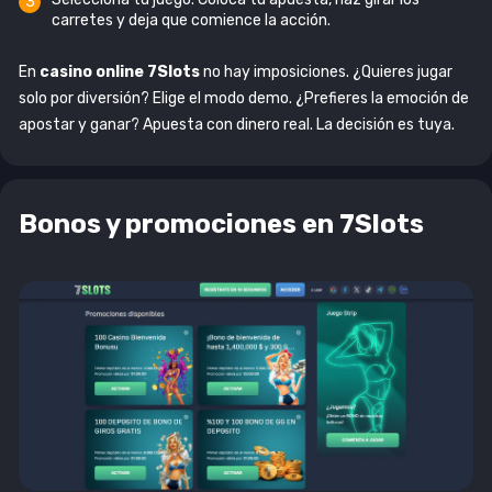
carretes y deja que comience la acción.
En
casino online 7Slots
no hay imposiciones. ¿Quieres jugar
solo por diversión? Elige el modo demo. ¿Prefieres la emoción de
apostar y ganar? Apuesta con dinero real. La decisión es tuya.
Bonos y promociones en 7Slots