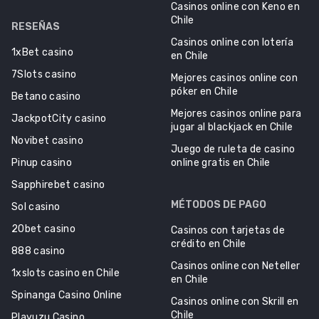
Casinos online con Keno en
Chile
RESEÑAS
Casinos online con lotería
1xBet casino
en Chile
7Slots casino
Mejores casinos online con
póker en Chile
Betano casino
Mejores casinos online para
JackpotCity casino
jugar al blackjack en Chile
Novibet casino
Juego de ruleta de casino
Pinup casino
online gratis en Chile
Sapphirebet casino
MÉTODOS DE PAGO
Sol casino
20bet casino
Casinos con tarjetas de
crédito en Chile
888 casino
Casinos online con Neteller
1xslots casino en Chile
en Chile
Spinanga Casino Online
Casinos online con Skrill en
Chile
Playuzu Casino