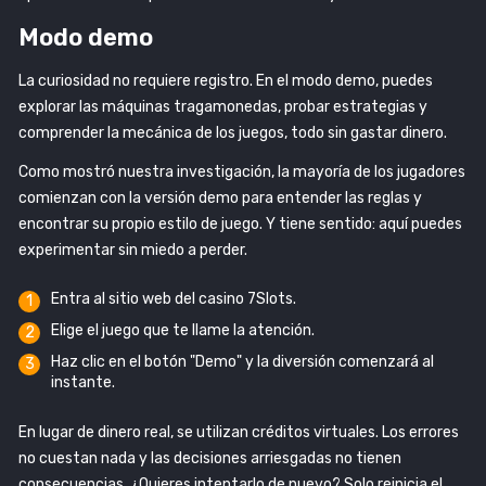
Modo demo
La curiosidad no requiere registro. En el modo demo, puedes
explorar las máquinas tragamonedas, probar estrategias y
comprender la mecánica de los juegos, todo sin gastar dinero.
Como mostró nuestra investigación, la mayoría de los jugadores
comienzan con la versión demo para entender las reglas y
encontrar su propio estilo de juego. Y tiene sentido: aquí puedes
experimentar sin miedo a perder.
Entra al sitio web del casino 7Slots.
Elige el juego que te llame la atención.
Haz clic en el botón "Demo" y la diversión comenzará al
instante.
En lugar de dinero real, se utilizan créditos virtuales. Los errores
no cuestan nada y las decisiones arriesgadas no tienen
consecuencias. ¿Quieres intentarlo de nuevo? Solo reinicia el