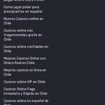
Como jugar poker para
principiantes en español
Nuevos Casinos online en
Chile
Casinos online con
tragamonedas gratis en
Chile
Casinos online confiables en
Chile
Mejores Casinos Online con
Dinero Real en Chile
Mejores casinos en línea en
Chile
Casinos online VIP en Chile
Casinos Online Pago
Inmediato y Rápido en Chile
Casinos online en español de