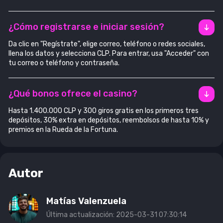
¿Cómo registrarse e iniciar sesión?
Da clic en "Regístrate", elige correo, teléfono o redes sociales,
llena los datos y selecciona CLP. Para entrar, usa "Acceder" con
tu correo o teléfono y contraseña.
¿Qué bonos ofrece el casino?
Hasta 1.400.000 CLP y 300 giros gratis en los primeros tres
depósitos, 30% extra en depósitos, reembolsos de hasta 10% y
premios en la Rueda de la Fortuna.
Autor
Matías Valenzuela
Última actualización: 2025-03-31 07:30:14