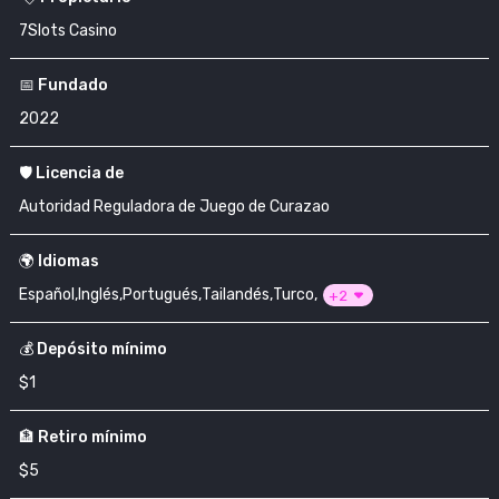
7Slots Casino
📅 Fundado
2022
🛡️ Licencia de
Autoridad Reguladora de Juego de Curazao
🌍 Idiomas
Español
Inglés
Portugués
Tailandés
Turco
+2
💰 Depósito mínimo
$1
🏦 Retiro mínimo
$5