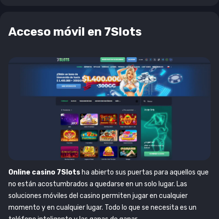
Acceso móvil en 7Slots
Online casino 7Slots
ha abierto sus puertas para aquellos que
no están acostumbrados a quedarse en un solo lugar. Las
soluciones móviles del casino permiten jugar en cualquier
momento y en cualquier lugar. Todo lo que se necesita es un