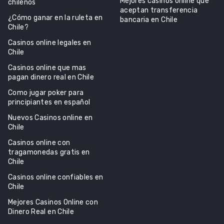
Mejores casinos online que
chilenos
aceptan transferencia
¿Cómo ganar en la ruleta en
bancaria en Chile
Chile?
Casinos online legales en
Chile
Casinos online que mas
pagan dinero real en Chile
Como jugar poker para
principiantes en español
Nuevos Casinos online en
Chile
Casinos online con
tragamonedas gratis en
Chile
Casinos online confiables en
Chile
Mejores Casinos Online con
Dinero Real en Chile