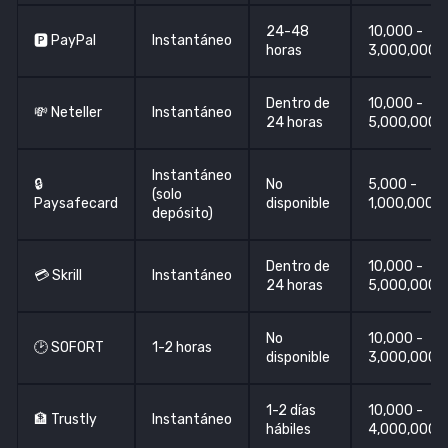
24-48
10,000 -
🅿️ PayPal
Instantáneo
horas
3,000,000
Dentro de
10,000 -
💸 Neteller
Instantáneo
24 horas
5,000,000
Instantáneo
🔒
No
5,000 -
(solo
Paysafecard
disponible
1,000,000
depósito)
Dentro de
10,000 -
💳 Skrill
Instantáneo
24 horas
5,000,000
No
10,000 -
🕑 SOFORT
1-2 horas
disponible
3,000,000
1-2 días
10,000 -
🏦 Trustly
Instantáneo
hábiles
4,000,000