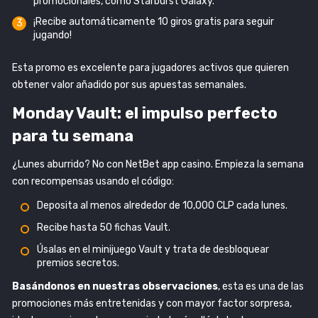
promocionales, como Starburst Galaxy.
¡Recibe automáticamente 10 giros gratis para seguir
jugando!
Esta promo es excelente para jugadores activos que quieren
obtener valor añadido por sus apuestas semanales.
Monday Vault: el impulso perfecto
para tu semana
¿Lunes aburrido? No con NetBet app casino. Empieza la semana
con recompensas usando el código:
Deposita al menos alrededor de 10,000 CLP cada lunes.
Recibe hasta 50 fichas Vault.
Úsalas en el minijuego Vault y trata de desbloquear
premios secretos.
Basándonos en nuestras observaciones
, esta es una de las
promociones más entretenidas y con mayor factor sorpresa,