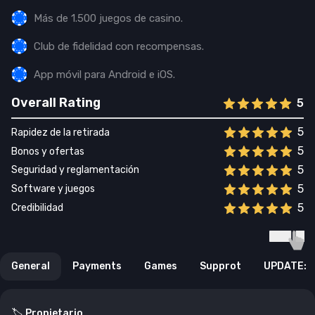
Más de 1.500 juegos de casino.
Club de fidelidad con recompensas.
App móvil para Android e iOS.
Overall Rating
5
5
Rapidez de la retirada
5
Bonos y ofertas
5
Seguridad y reglamentación
5
Software y juegos
5
Credibilidad
General
Payments
Games
Supprot
UPDATE:
🏷️ Propietario