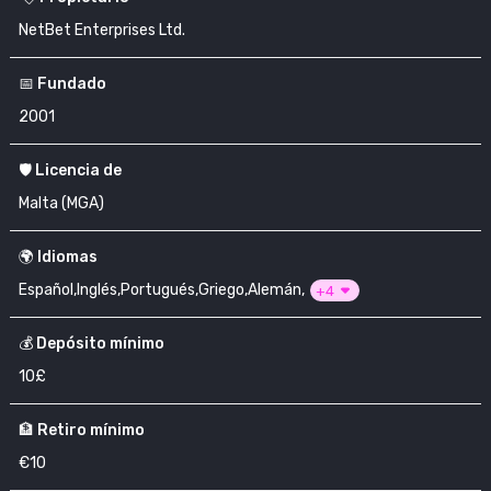
NetBet Enterprises Ltd.
📅 Fundado
2001
🛡️ Licencia de
Malta (MGA)
🌍 Idiomas
Español
Inglés
Portugués
Griego
Alemán
+4
💰 Depósito mínimo
10£
🏦 Retiro mínimo
€10