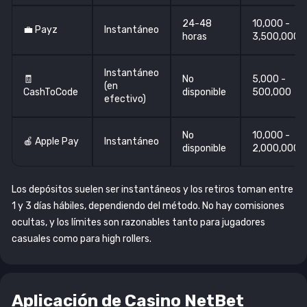
24-48
10,000 -
💼 Payz
Instantáneo
horas
3,500,000
Instantáneo
🧾
No
5,000 -
(en
CashToCode
disponible
500,000
efectivo)
No
10,000 -
🍎 Apple Pay
Instantáneo
disponible
2,000,000
Los depósitos suelen ser instantáneos y los retiros toman entre
1 y 3 días hábiles, dependiendo del método. No hay comisiones
ocultas, y los límites son razonables tanto para jugadores
casuales como para high rollers.
Aplicación de Casino NetBet