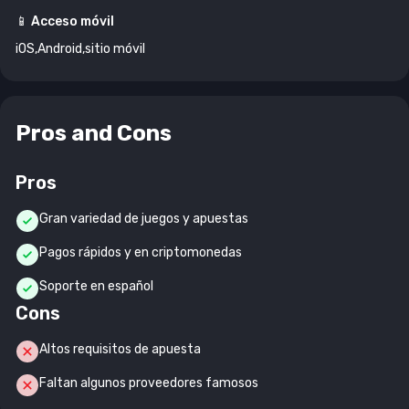
📱 Acceso móvil
iOS
Android
sitio móvil
Pros and Cons
Pros
Gran variedad de juegos y apuestas
Pagos rápidos y en criptomonedas
Soporte en español
Cons
Altos requisitos de apuesta
Faltan algunos proveedores famosos