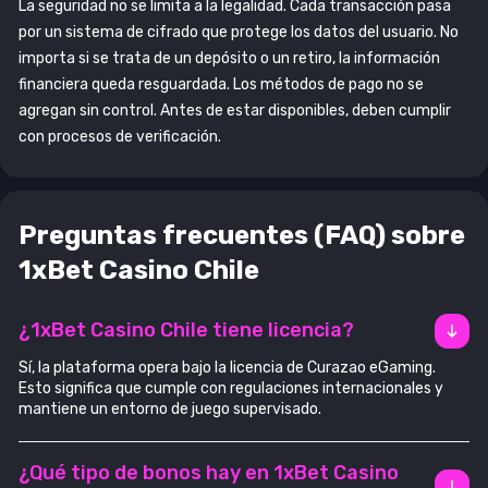
La seguridad no se limita a la legalidad. Cada transacción pasa
por un sistema de cifrado que protege los datos del usuario. No
importa si se trata de un depósito o un retiro, la información
financiera queda resguardada. Los métodos de pago no se
agregan sin control. Antes de estar disponibles, deben cumplir
con procesos de verificación.
Preguntas frecuentes (FAQ) sobre
1xBet Casino Chile
¿1xBet Casino Chile tiene licencia?
Sí, la plataforma opera bajo la licencia de Curazao eGaming.
Esto significa que cumple con regulaciones internacionales y
mantiene un entorno de juego supervisado.
¿Qué tipo de bonos hay en 1xBet Casino