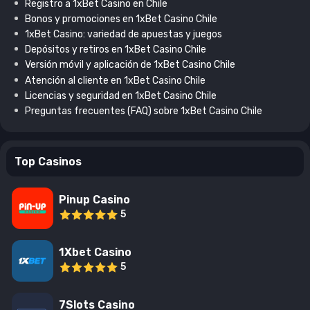
Registro a 1xBet Casino en Chile
Bonos y promociones en 1xBet Casino Chile
1xBet Casino: variedad de apuestas y juegos
Depósitos y retiros en 1xBet Casino Chile
Versión móvil y aplicación de 1xBet Casino Chile
Atención al cliente en 1xBet Casino Chile
Licencias y seguridad en 1xBet Casino Chile
Preguntas frecuentes (FAQ) sobre 1xBet Casino Chile
Top Casinos
Pinup Casino
5
1Xbet Casino
5
7Slots Casino