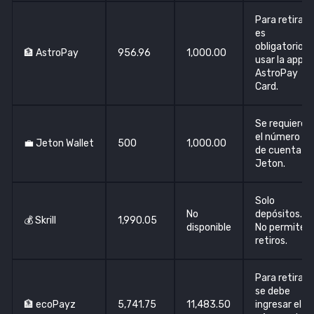
Para retirar,
es
obligatorio
🏦 AstroPay
956.96
1,000.00
usar la app
AstroPay
Card.
Se requiere
el número
💼 Jeton Wallet
500
1,000.00
de cuenta
Jeton.
Solo
No
depósitos.
💰 Skrill
1,990.05
disponible
No permite
retiros.
Para retirar,
se debe
🏦 ecoPayz
5,741.75
11,483.50
ingresar el