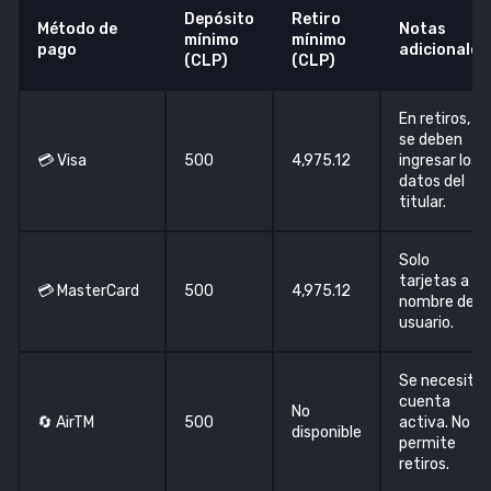
Depósito
Retiro
Método de
Notas
mínimo
mínimo
pago
adicionales
(CLP)
(CLP)
En retiros,
se deben
💳 Visa
500
4,975.12
ingresar los
datos del
titular.
Solo
tarjetas a
💳 MasterCard
500
4,975.12
nombre del
usuario.
Se necesita
cuenta
No
🔄 AirTM
500
activa. No
disponible
permite
retiros.