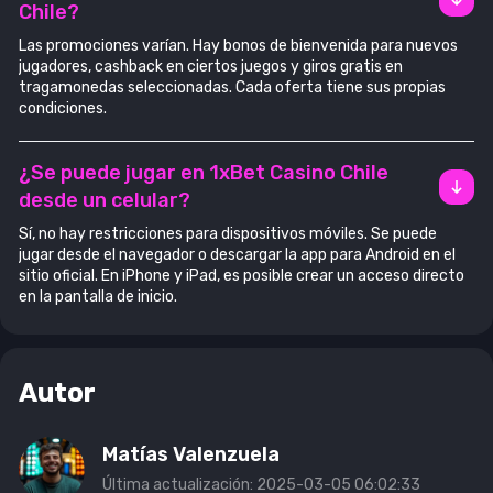
Chile?
Las promociones varían. Hay bonos de bienvenida para nuevos
jugadores, cashback en ciertos juegos y giros gratis en
tragamonedas seleccionadas. Cada oferta tiene sus propias
condiciones.
¿Se puede jugar en 1xBet Casino Chile
desde un celular?
Sí, no hay restricciones para dispositivos móviles. Se puede
jugar desde el navegador o descargar la app para Android en el
sitio oficial. En iPhone y iPad, es posible crear un acceso directo
en la pantalla de inicio.
Autor
Matías Valenzuela
Última actualización: 2025-03-05 06:02:33