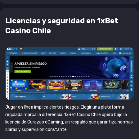
Licencias y seguridad en 1xBet
Casino Chile
Jugar en línea implica ciertos riesgos. Elegir una plataforma
regulada marca la diferencia. 1xBet Casino Chile opera bajo la
licencia de Curazao eGaming, un respaldo que garantiza normas
claras y supervisión constante.