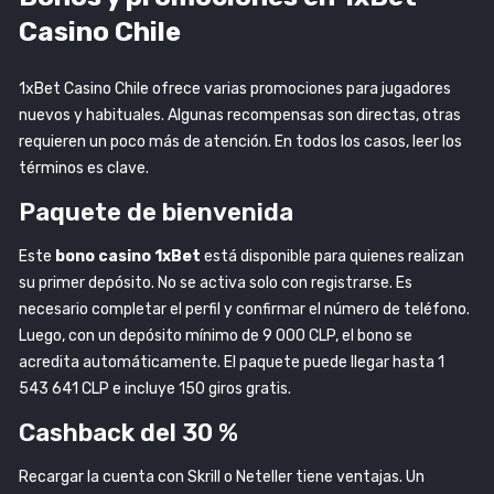
Casino Chile
1xBet Casino Chile ofrece varias promociones para jugadores
nuevos y habituales. Algunas recompensas son directas, otras
requieren un poco más de atención. En todos los casos, leer los
términos es clave.
Paquete de bienvenida
Este
bono casino 1xBet
está disponible para quienes realizan
su primer depósito. No se activa solo con registrarse. Es
necesario completar el perfil y confirmar el número de teléfono.
Luego, con un depósito mínimo de 9 000 CLP, el bono se
acredita automáticamente. El paquete puede llegar hasta 1
543 641 CLP e incluye 150 giros gratis.
Cashback del 30 %
Recargar la cuenta con Skrill o Neteller tiene ventajas. Un