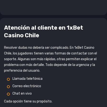
Atención al cliente en 1xBet
Casino Chile
Resolver dudas no debería ser complicado. En 1xBet Casino
Chile, los jugadores tienen varias formas de contactar con el
soporte. Algunas son más rápidas, otras permiten explicar el
problema con más detalle. Todo depende de la urgencia y la
preferencia del usuario.
Llamada telefónica
Correo electrónico
Chat en vivo
Cada opción tiene su propósito.