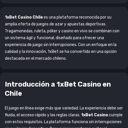
1xBet Casino Chile
es una plataforma reconocida por su
amplia oferta de juegos de azar y apuestas deportivas.
Tragamonedas, ruleta, póker y casino en vivo se combinan con
un sistema ágil y funcional, diseñado para ofrecer una
experiencia de juego sin interrupciones. Con un enfoque en la
calidad y la innovación, 1xBet se ha convertido en una opción
destacada en el mercado chileno.
Introducción a 1xBet Casino en
Chile
El juego en línea exige más que variedad. La experiencia debe ser
fluida, el acceso rápido y las reglas claras.
1xBet Casino
cumple
con estos requisitos. La plataforma funciona sin interrupciones