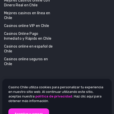
Mejores Casinos Online con
Dinero Real en Chile
Mejores casinos en línea en
Chile
Casinos online VIP en Chile
Casinos Online Pago
Inmediato y Rápido en Chile
Casinos online en español de
Chile
Casinos online seguros en
Chile
Casino Chile utiliza cookies para personalizar tu experiencia
en nuestro sitio web. Al continuar utilizando este sitio,
Sitemap
aceptas nuestra
politica de privacidad
. Haz clic aquí para
obtener más información.
Aceptar y cerrar