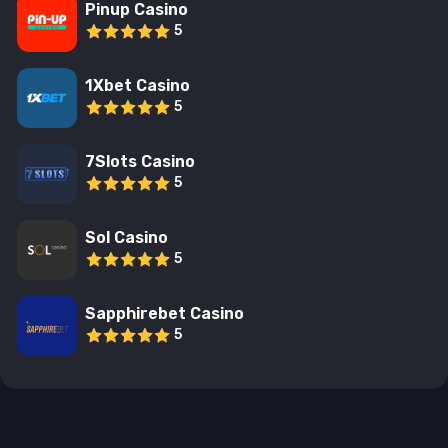
Pinup Casino
5
1Xbet Casino
5
7Slots Casino
5
Sol Casino
5
Sapphirebet Casino
5