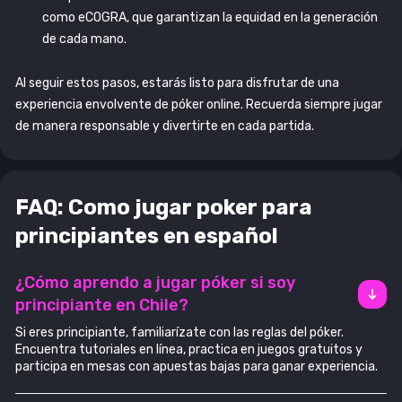
como eCOGRA, que garantizan la equidad en la generación
de cada mano.
Al seguir estos pasos, estarás listo para disfrutar de una
experiencia envolvente de póker online. Recuerda siempre jugar
de manera responsable y divertirte en cada partida.
FAQ: Como jugar poker para
principiantes en español
¿Cómo aprendo a jugar póker si soy
principiante en Chile?
Si eres principiante, familiarízate con las reglas del póker.
Encuentra tutoriales en línea, practica en juegos gratuitos y
participa en mesas con apuestas bajas para ganar experiencia.