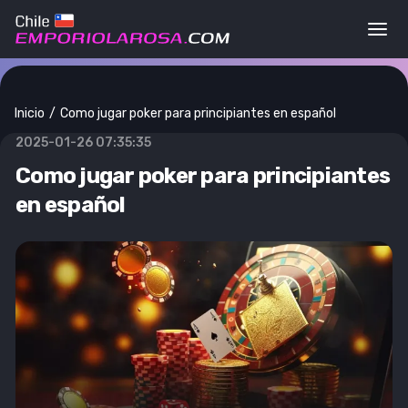
messages.pagingation_prev
mess
Togg
n línea?
FAQ: Como jugar poker para principiantes en español
Inicio
Como jugar poker para principiantes en español
2025-01-26 07:35:35
Como jugar poker para principiantes
en español