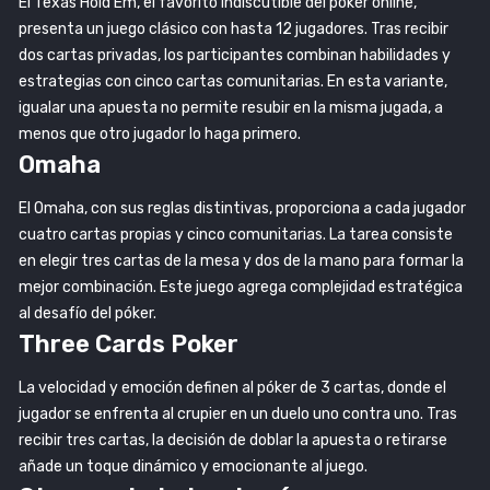
El Texas Hold’Em, el favorito indiscutible del póker online,
presenta un juego clásico con hasta 12 jugadores. Tras recibir
dos cartas privadas, los participantes combinan habilidades y
estrategias con cinco cartas comunitarias. En esta variante,
igualar una apuesta no permite resubir en la misma jugada, a
menos que otro jugador lo haga primero.
Omaha
El Omaha, con sus reglas distintivas, proporciona a cada jugador
cuatro cartas propias y cinco comunitarias. La tarea consiste
en elegir tres cartas de la mesa y dos de la mano para formar la
mejor combinación. Este juego agrega complejidad estratégica
al desafío del póker.
Three Cards Poker
La velocidad y emoción definen al póker de 3 cartas, donde el
jugador se enfrenta al crupier en un duelo uno contra uno. Tras
recibir tres cartas, la decisión de doblar la apuesta o retirarse
añade un toque dinámico y emocionante al juego.