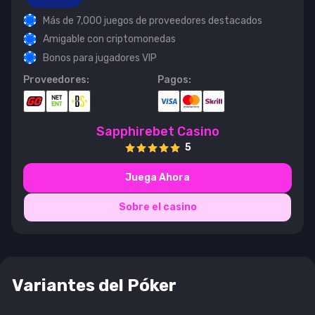
Más de 7,000 juegos de proveedores destacados
Amigable con criptomonedas
Bonos para jugadores VIP
Proveedores:
Pagos:
Sapphirebet Casino
5
Juega Ahora
Sobre el casino
Variantes del Póker