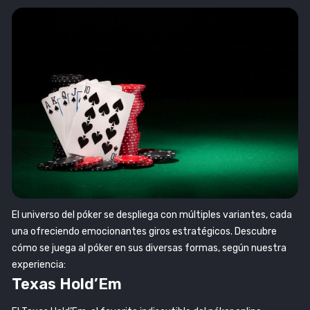
El universo del póker se despliega con múltiples variantes, cada
una ofreciendo emocionantes giros estratégicos. Descubre
cómo se juega al póker en sus diversas formas, según nuestra
experiencia:
Texas Hold’Em