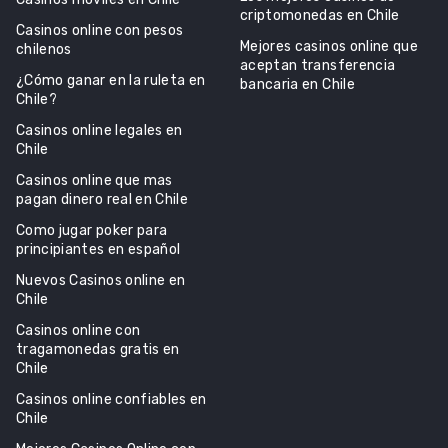
criptomonedas en Chile
Casinos online con pesos
Mejores casinos online que
chilenos
aceptan transferencia
¿Cómo ganar en la ruleta en
bancaria en Chile
Chile?
Casinos online legales en
Chile
Casinos online que mas
pagan dinero real en Chile
Como jugar poker para
principiantes en español
Nuevos Casinos online en
Chile
Casinos online con
tragamonedas gratis en
Chile
Casinos online confiables en
Chile