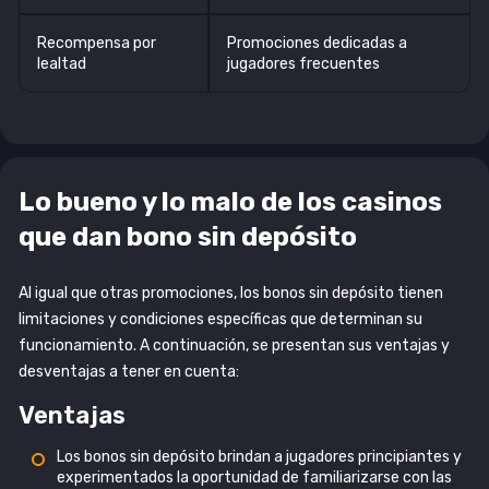
Recompensa por
Promociones dedicadas a
lealtad
jugadores frecuentes
Lo bueno y lo malo de los casinos
que dan bono sin depósito
Al igual que otras promociones, los bonos sin depósito tienen
limitaciones y condiciones específicas que determinan su
funcionamiento. A continuación, se presentan sus ventajas y
desventajas a tener en cuenta:
Ventajas
Los bonos sin depósito brindan a jugadores principiantes y
experimentados la oportunidad de familiarizarse con las