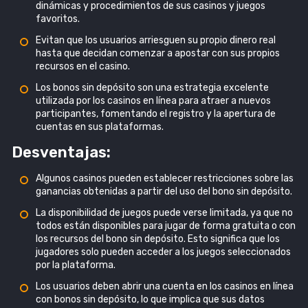
dinámicas y procedimientos de sus casinos y juegos
favoritos.
Evitan que los usuarios arriesguen su propio dinero real
hasta que decidan comenzar a apostar con sus propios
recursos en el casino.
Los bonos sin depósito son una estrategia excelente
utilizada por los casinos en línea para atraer a nuevos
participantes, fomentando el registro y la apertura de
cuentas en sus plataformas.
Desventajas:
Algunos casinos pueden establecer restricciones sobre las
ganancias obtenidas a partir del uso del bono sin depósito.
La disponibilidad de juegos puede verse limitada, ya que no
todos están disponibles para jugar de forma gratuita o con
los recursos del bono sin depósito. Esto significa que los
jugadores solo pueden acceder a los juegos seleccionados
por la plataforma.
Los usuarios deben abrir una cuenta en los casinos en línea
con bonos sin depósito, lo que implica que sus datos