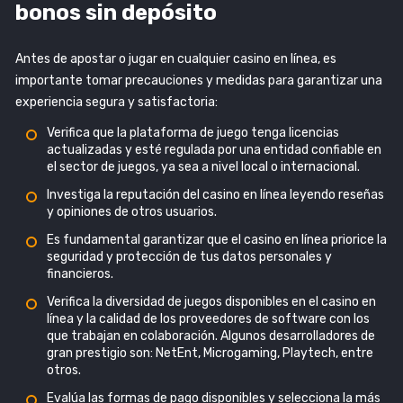
bonos sin depósito
Antes de apostar o jugar en cualquier casino en línea, es
importante tomar precauciones y medidas para garantizar una
experiencia segura y satisfactoria:
Verifica que la plataforma de juego tenga licencias
actualizadas y esté regulada por una entidad confiable en
el sector de juegos, ya sea a nivel local o internacional.
Investiga la reputación del casino en línea leyendo reseñas
y opiniones de otros usuarios.
Es fundamental garantizar que el casino en línea priorice la
seguridad y protección de tus datos personales y
financieros.
Verifica la diversidad de juegos disponibles en el casino en
línea y la calidad de los proveedores de software con los
que trabajan en colaboración. Algunos desarrolladores de
gran prestigio son: NetEnt, Microgaming, Playtech, entre
otros.
Evalúa las formas de pago disponibles y selecciona la más