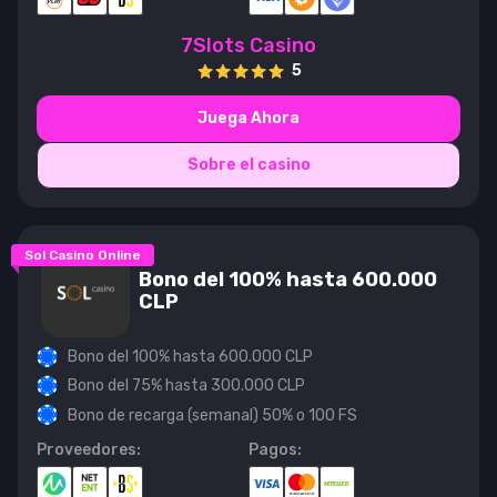
7Slots Casino
5
Juega Ahora
Sobre el casino
Sol Casino Online
Bono del 100% hasta 600.000
CLP
Bono del 100% hasta 600.000 CLP
Bono del 75% hasta 300.000 CLP
Bono de recarga (semanal) 50% o 100 FS
Proveedores:
Pagos: