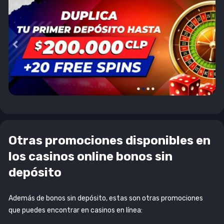
Otras promociones disponibles en
los casinos online bonos sin
depósito
Además de bonos sin depósito, estas son otras promociones
que puedes encontrar en casinos en línea: