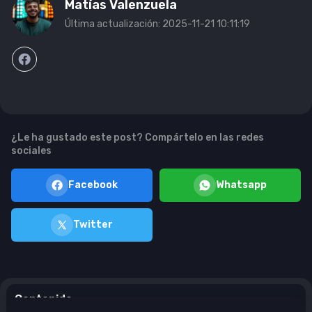
Matías Valenzuela
Última actualización: 2025-11-21 10:11:19
¿Le ha gustado este post? Compártelo en las redes
sociales
Facebook
Whatsapp
Twitter
Contenido