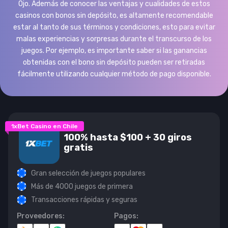
Ojo. Además de conocer las ventajas y cualidades de estos
casinos con bonos sin depósito, es altamente recomendable
estar al tanto de sus términos y condiciones, esto para evitar
malas experiencias y sorpresas durante el transcurso de los
juegos. Por ejemplo, es importante saber si las ganancias
obtenidas con el bono sin depósito pueden ser retiradas
fácilmente utilizando cualquier método de pago disponible.
1xBet Casino en Chile
100% hasta $100 + 30 giros
gratis
Gran selección de juegos populares
Más de 4000 juegos de primera
Transacciones rápidas y seguras
Proveedores:
Pagos: