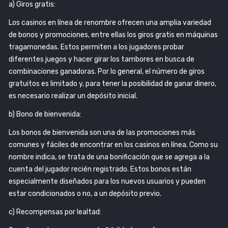
a) Giros gratis:
Los casinos en línea de renombre ofrecen una amplia variedad
de bonos y promociones, entre ellas los giros gratis en máquinas
tragamonedas. Estos permiten a los jugadores probar
diferentes juegos y hacer girar los tambores en busca de
combinaciones ganadoras. Por lo general, el número de giros
gratuitos es limitado y, para tener la posibilidad de ganar dinero,
es necesario realizar un depósito inicial.
b) Bono de bienvenida:
Los bonos de bienvenida son una de las promociones más
comunes y fáciles de encontrar en los casinos en línea. Como su
nombre indica, se trata de una bonificación que se agrega a la
cuenta del jugador recién registrado. Estos bonos están
especialmente diseñados para los nuevos usuarios y pueden
estar condicionados o no, a un depósito previo.
c) Recompensas por lealtad: