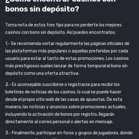
bonos sin depósito?
Toma nota de estos tres tips para no perderte los mejores
casinos con bono sin depósito. Así puedes encontrarlos:
1.- Se recomienda visitar regularmente las páginas oficiales de
las plataformas más populares o aquellas preferidas por cada
usuario para estar al tanto de estas promociones. Los casinos
más prestigiosos suelen lanzar de forma temporal el bono sin
depósito como una oferta atractiva.
2.- Es aconsejable suscribirse o registrarse para recibir los
boletines de noticias de los casinos, lo cual se puede hacer
desde el propio sitio web de las casas de apuestas. De esta
manera, las noticias y anuncios sobre promociones actuales,
incluyendo la activación de bonos por registro, llegarán
directamente al correo personal o alertas en mensaje.
3.- Finalmente, participar en foros y grupos de jugadores, donde