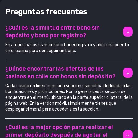
Preguntas frecuentes
¿Cuál es la similitud entre bono sin
depósito y bono por registro?
En ambos casos es necesario hacer registro y abrir una cuenta
en el casino para conseguir un bono.
¿Dónde encontrar las ofertas de los
casinos en chile con bonos sin depósito?
Cada casino en línea tiene una sección específica dedicada a las
bonificaciones y promociones. Por lo general, esta sección se
encuentra en el menú, ubicado en la parte superior o lateral de la
página web. En la versión móvil, simplemente tienes que
desplegar el menú para acceder a esta sección.
¿Cuál es la mejor opción para realizar el
primer depósito después de agotar el