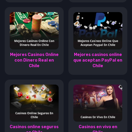
Mejores Casinos Online
Mejores casinos online
con Dinero Real en
que aceptan PayPal en
Chile
Chile
Casinos online seguros
Casinos en vivo en