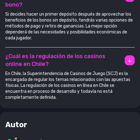
bono?
Si decides hacer un primer depósito después de aprovechar los
beneficios de los bonos sin depósito, tendrás varias opciones de
métodos de pago y retiro de ganancias. La mejor opción
dependerá de las necesidades y posibilidades económicas de
cada jugador.
¿Cuál es la regulación de los casinos
online en Chile?
En Chile, la Superintendencia de Casinos de Juego (SCJ) es la
encargada de regular los temas relacionados con las apuestas
físicas. La regulación de los casinos en línea en Chile se
encuentra en proceso de desarrollo y todavía no está
completamente definida.
Autor