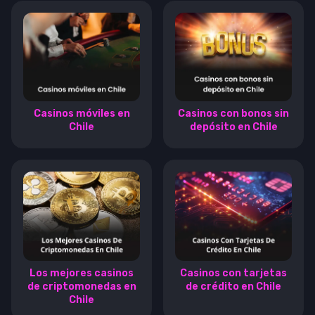
Casinos móviles en
Casinos con bonos sin
Chile
depósito en Chile
Los mejores casinos
Casinos con tarjetas
de criptomonedas en
de crédito en Chile
Chile