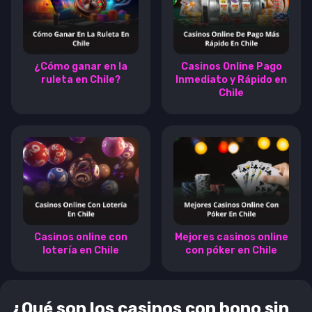
¿Cómo ganar en la
Casinos Online Pago
ruleta en Chile?
Inmediato y Rápido en
Chile
Casinos online con
Mejores casinos online
lotería en Chile
con póker en Chile
¿Qué son los casinos con bono sin