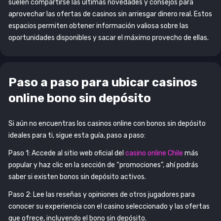
suelen compartirse las últimas novedades y consejos para
aprovechar las ofertas de casinos sin arriesgar dinero real. Estos
espacios permiten obtener información valiosa sobre las
oportunidades disponibles y sacar el máximo provecho de ellas.
Paso a paso para ubicar casinos
online bono sin depósito
Si aún no encuentras los casinos online con bonos sin depósito
ideales para ti, sigue esta guía, paso a paso:
Paso 1: Accede al sitio web oficial del
casino online Chile
más
popular y haz clic en la sección de “promociones”, ahí podrás
saber si existen bonos sin depósito activos.
Paso 2: Lee las reseñas y opiniones de otros jugadores para
conocer su experiencia con el casino seleccionado y las ofertas
que ofrece, incluyendo el bono sin depósito.