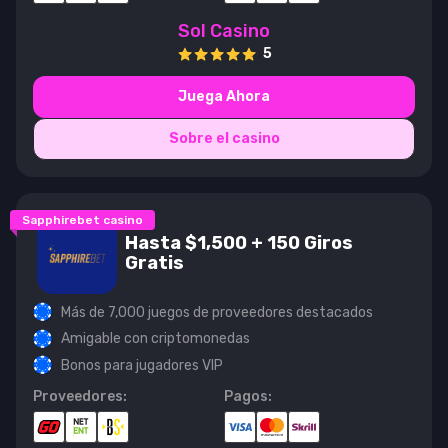
Sol Casino
5
Juega Ahora
Sobre el casino
Sapphirebet casino
Hasta $1,500 + 150 Giros
Gratis
Más de 7,000 juegos de proveedores destacados
Amigable con criptomonedas
Bonos para jugadores VIP
Proveedores:
Pagos: